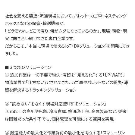
社会を支える製造・流通現場において、パレット・カゴ車・ネスティング
ボックスなどの保管・輸送機器が、
「どう使われ、どこで滞り、何がムダになっているのか」、現場・現物・現
実に向き合い続けてきた専門企業です。
だからこそ、“本当に現場で使えるIoT・DXソリューション”を開発してき
ました。
■ 3つのDXソリューション
① 追加作業は一切不要で紛失・滞留を“見える化”する「LP-WATS」
物流業界で「仕方ない」とされてきた、カゴ車やパレットなどの紛失・滞
留を解決するトラッキングソリューション
② “読めない”をなくす現場対応型「RFIDソリューション」
10m以上の高所や死角、冷凍倉庫、熱洗浄工程、金属製品など、従来
は困難だった条件下でも、個体管理を可能にする運用を実現
③ 搬送能力の最大化と作業負荷の最小化を両立する「スマリーリン