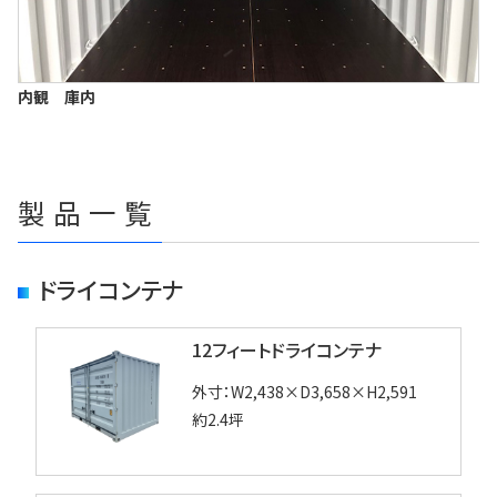
内観
庫内
製品一覧
ドライコンテナ
12フィートドライコンテナ
外寸：W2,438×D3,658×H2,591
約2.4坪