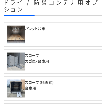
ドライ / 防災コンテナ用オプ
ション
パレット台車
スロープ
カゴ車・台車用
スロープ（脱着式）
台車用