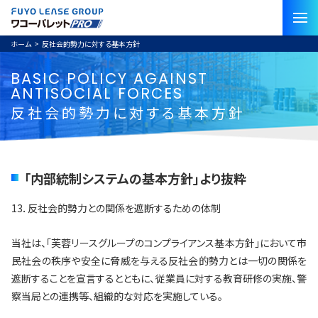
ホーム
>
反社会的勢力に対する基本方針
BASIC POLICY AGAINST
ANTISOCIAL FORCES
反社会的勢力に対する基本方針
「内部統制システムの基本方針」より抜粋
13．反社会的勢力との関係を遮断するための体制
当社は、「芙蓉リースグループのコンプライアンス基本方針」において市
民社会の秩序や安全に脅威を与える反社会的勢力とは一切の関係を
遮断することを宣言するとともに、従業員に対する教育研修の実施、警
察当局との連携等、組織的な対応を実施している。