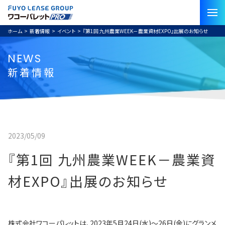
ホーム
>
新着情報
>
イベント
>
『第1回 九州農業WEEK－農業資材EXPO』出展のお知らせ
NEWS
新着情報
2023/05/09
『第1回 九州農業WEEK－農業資
材EXPO』出展のお知らせ
株式会社ワコーパレットは、2023年5月24日(水)～26日(金)にグランメ