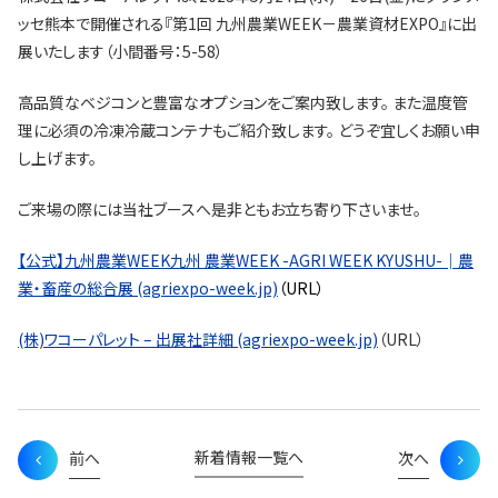
ッセ熊本で開催される『第1回 九州農業WEEK－農業資材EXPO』に出
展いたします（小間番号：5-58）
高品質なベジコンと豊富なオプションをご案内致します。 また温度管
理に必須の冷凍冷蔵コンテナもご紹介致します。 どうぞ宜しくお願い申
し上げます。
ご来場の際には当社ブースへ是非ともお立ち寄り下さいませ。
【公式】九州農業WEEK九州 農業WEEK -AGRI WEEK KYUSHU-│農
業・畜産の総合展 (agriexpo-week.jp)
（URL）
(株)ワコーパレット – 出展社詳細 (agriexpo-week.jp)
（URL）
新着情報一覧へ
前へ
次へ