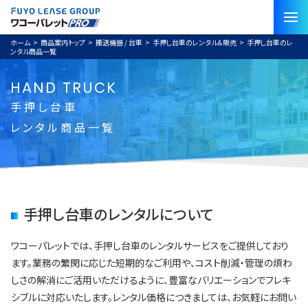
ホーム
>
商品案内トップ
>
搬送機器 / 台車
>
手押し台車のレンタル＆販売
>
手押し台車のレ
ンタル商品一覧
HAND TRUCK
手押し台車
レンタル商品一覧
手押し台車のレンタルについて
ワコーパレットでは、手押し台車のレンタルサービスをご提供しており
ます。業務の繁閑に応じた短期的なご利用や、コスト削減・管理の煩わ
しさの解消にご活用いただけるように、豊富なバリエーションでフレキ
シブルに対応いたします。レンタル価格につきましては、お気軽にお問い