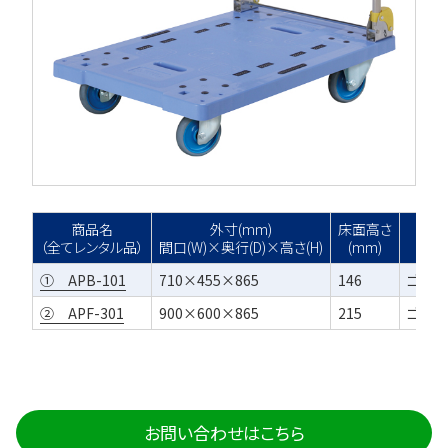
商品名
外寸(mm)
床面高さ
（全てレンタル品）
間口(W)×奥行(D)×高さ(H)
(mm)
① APB-101
710×455×865
146
ゴム車
② APF-301
900×600×865
215
ゴム車
お問い合わせはこちら