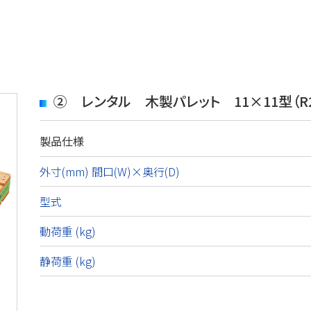
② レンタル 木製パレット 11×11型（R
製品仕様
外寸(mm) 間口(W)×奥行(D)
型式
動荷重 (kg)
静荷重 (kg)