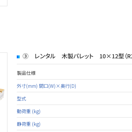
③ レンタル 木製パレット 10×12型（R
製品仕様
外寸(mm) 間口(W)×奥行(D)
型式
動荷重 (kg)
静荷重 (kg)