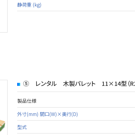
静荷重 (kg)
⑤ レンタル 木製パレット 11×14型（R
製品仕様
外寸(mm) 間口(W)×奥行(D)
型式