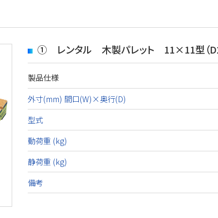
① レンタル 木製パレット 11×11型（D
製品仕様
外寸(mm) 間口(W)×奥行(D)
型式
動荷重 (kg)
静荷重 (kg)
備考