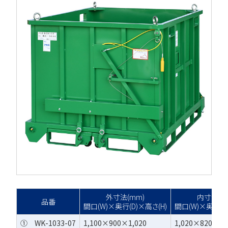
外寸法(mm)
内寸法(m
品番
間口(W)×奥行(D)×高さ(H)
間口(W)×奥行(D
① WK-1033-07
1,100×900×1,020
1,020×820×88