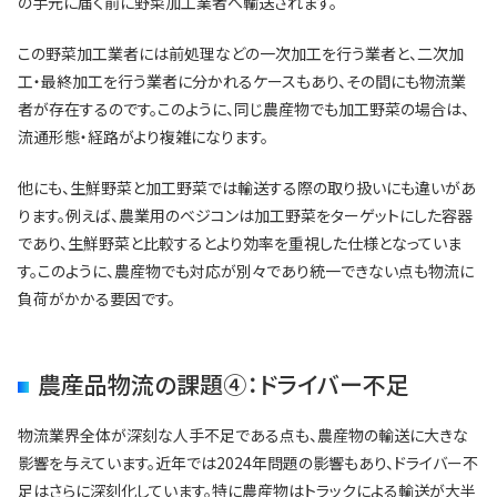
の手元に届く前に野菜加工業者へ輸送されます。
この野菜加工業者には前処理などの一次加工を行う業者と、二次加
工・最終加工を行う業者に分かれるケースもあり、その間にも物流業
者が存在するのです。このように、同じ農産物でも加工野菜の場合は、
流通形態・経路がより複雑になります。
他にも、生鮮野菜と加工野菜では輸送する際の取り扱いにも違いがあ
ります。例えば、農業用のベジコンは加工野菜をターゲットにした容器
であり、生鮮野菜と比較するとより効率を重視した仕様となっていま
す。このように、農産物でも対応が別々であり統一できない点も物流に
負荷がかかる要因です。
農産品物流の課題④：ドライバー不足
物流業界全体が深刻な人手不足である点も、農産物の輸送に大きな
影響を与えています。近年では2024年問題の影響もあり、ドライバー不
足はさらに深刻化しています。特に農産物はトラックによる輸送が大半