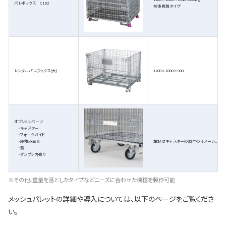
パレボックス C1D2
前後両扉タイプ
レンタルパレボックス(大)
1200×1000×900
オプションパーツ
・キャスター
・フォークガイド
・段積み金具
左記はキャスターの取付のイメージ。
・蓋
・ダンプラ内張り
※その他、重量を落としたタイプなどニーズに合わせた機種を製作可能
メッシュパレットの詳細や導入については、以下のページをご覧くださ
い。