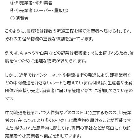
③ 卸売業者・仲卸業者
④ 小売業者（スーパー・量販店）
⑤ 消費者
このように、農産物は複数の流通工程を経て消費者へ届けられ、それ
ぞれの工程が物流の重要な役割を担っています。
例えば、キャベツや白菜などの野菜は収穫後すぐに出荷されるため、鮮
度を保つために迅速な物流が求められます。
しかし、近年ではインターネットや物流技術の発達により、卸売業者な
どの中間流通を介さないルートも増えています。例えば、生産者や出荷
団体が直接小売店、消費者に届ける経路が新たに増加してきているの
です。
中間流通を経ることで人件費などのコストは発生するものの、卸売業
者の存在によってより多くの小売店に農産物を届けることが可能です。
また、輸入された農産物に関しては、専門の商社などが窓口になり卸
売業者や小売業者へ商品を卸しています。