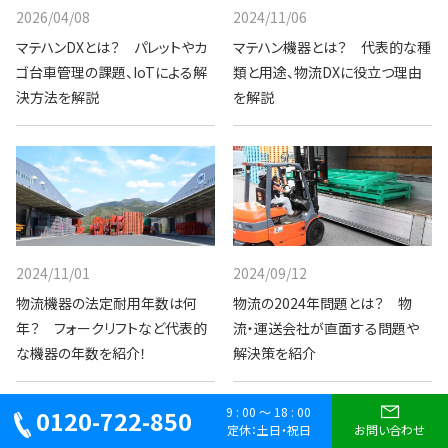
2026/04/08
2024/11/06
マテハンDXとは？ パレットやカ
マテハン機器とは？ 代表的な種
ゴ台車管理の課題、IoTによる解
類と用途、物流DXに役立つ理由
決方法を解説
を解説
2024/11/01
2024/09/12
物流機器の法定耐用年数は何
物流の2024年問題とは？ 物
年？ フォークリフトなど代表的
流・運送会社が直面する問題や
な機器の年数を紹介！
解決策を紹介
9 : 00 ～ 18 : 00
0120-722-850
定休：土日・祝日
お問い合わせ