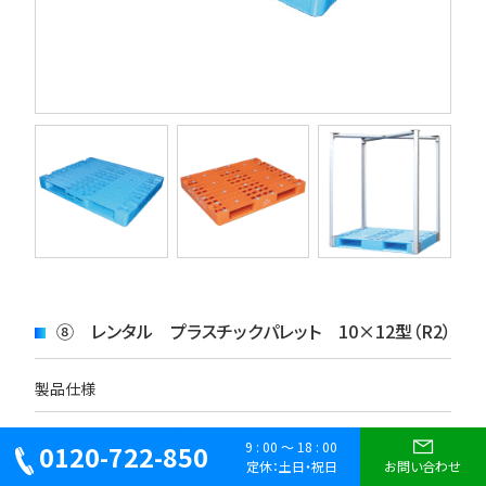
⑧ レンタル プラスチックパレット 10×12型（R2）
製品仕様
外寸(mm) 間口(W)×奥行(D)×高さ(H)
9 : 00 ～ 18 : 00
0120-722-850
1,200×1,000×130
定休：土日・祝日
お問い合わせ