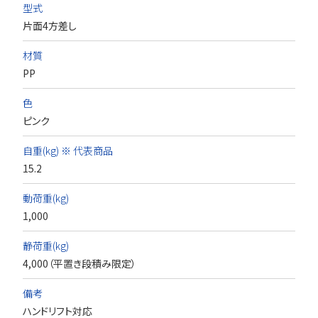
型式
片面4方差し
材質
PP
色
ピンク
自重(kg) ※ 代表商品
15.2
動荷重(kg)
1,000
静荷重(kg)
4,000（平置き段積み限定）
備考
ハンドリフト対応