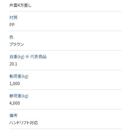
片面4方差し
材質
PP
色
ブラウン
自重(kg) ※ 代表商品
20.1
動荷重(kg)
1,000
静荷重(kg)
4,000
備考
ハンドリフト対応