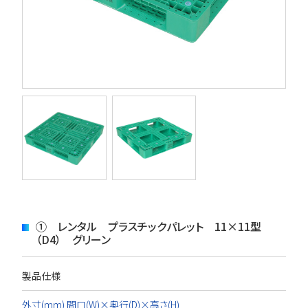
① レンタル プラスチックパレット 11×11型
（D4） グリーン
製品仕様
外寸(mm) 間口(W)×奥行(D)×高さ(H)