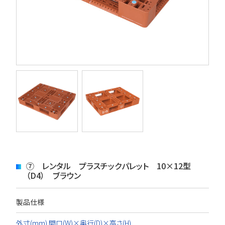
⑦ レンタル プラスチックパレット 10×12型
（D4） ブラウン
製品仕様
外寸(mm) 間口(W)×奥行(D)×高さ(H)