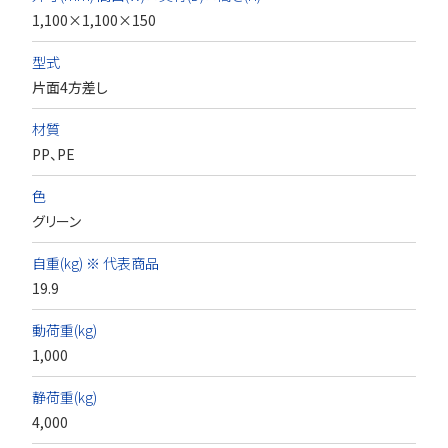
1,100×1,100×150
型式
片面4方差し
材質
PP、PE
色
グリーン
自重(kg) ※ 代表商品
19.9
動荷重(kg)
1,000
静荷重(kg)
4,000