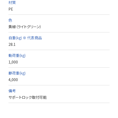
材質
PE
色
黄緑（ライトグリーン）
自重(kg) ※ 代表商品
28.1
動荷重(kg)
1,000
静荷重(kg)
4,000
備考
サポートロック取付可能