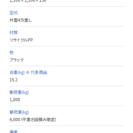
1,100×1,100×150
型式
片面4方差し
材質
リサイクルPP
色
ブラック
自重(kg) ※ 代表商品
15.2
動荷重(kg)
1,000
静荷重(kg)
4,000（平置き段積み限定）
備考