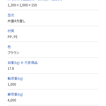
1,200×1,000×150
型式
片面4方差し
材質
PP、PE
色
ブラウン
自重(kg) ※ 代表商品
17.8
動荷重(kg)
1,000
静荷重(kg)
4,000